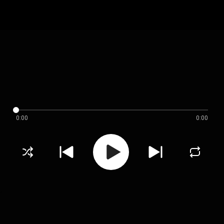
0:00
0:00