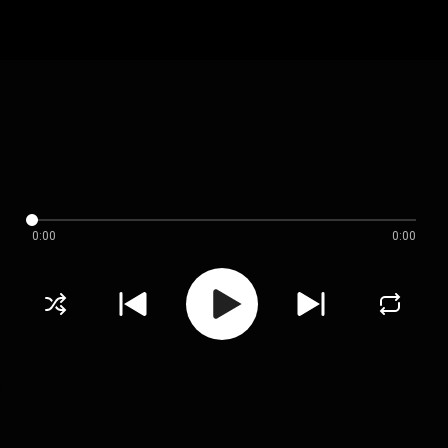
0:00
0:00