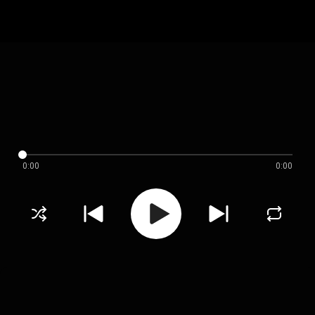
0:00
0:00