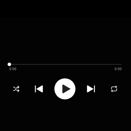
0:00
0:00