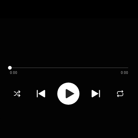
0:00
0:00