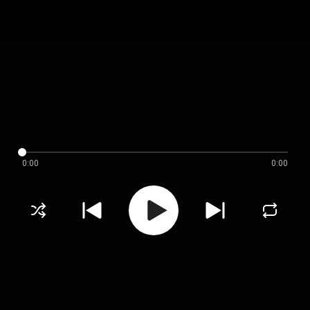
0:00
0:00