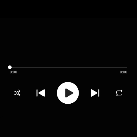
0:00
0:00