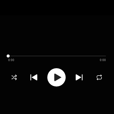
0:00
0:00