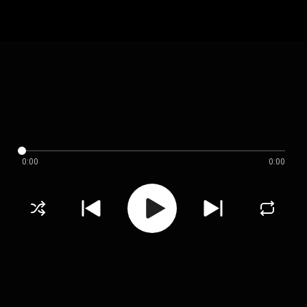
0:00
0:00