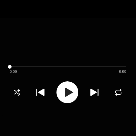
0:00
0:00