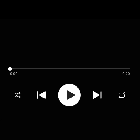
0:00
0:00