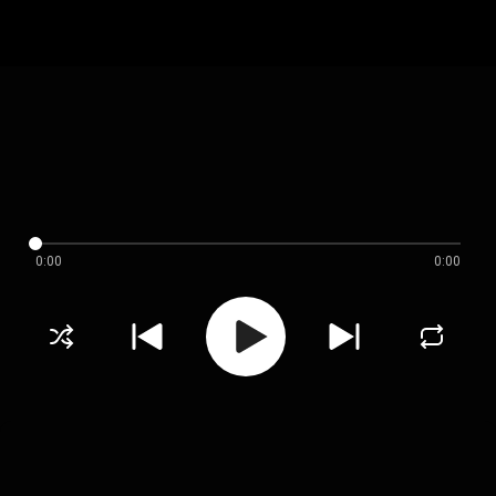
0:00
0:00