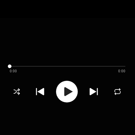
0:00
0:00