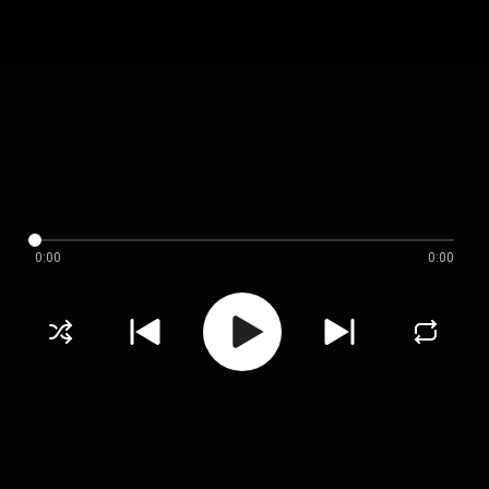
0:00
0:00