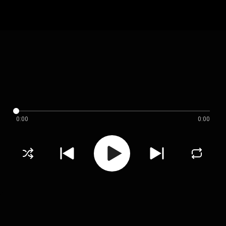
0:00
0:00