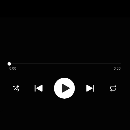
0:00
0:00