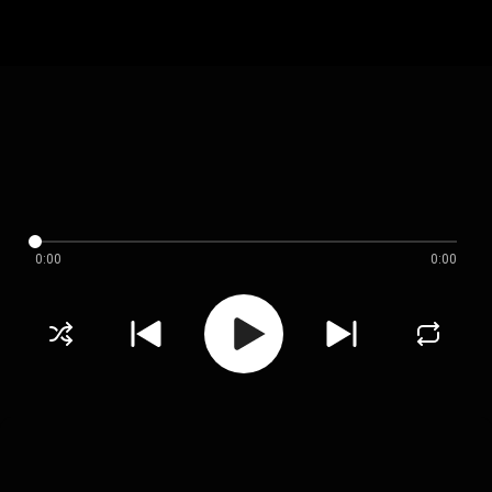
0:00
0:00