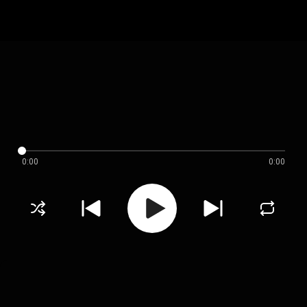
0:00
0:00