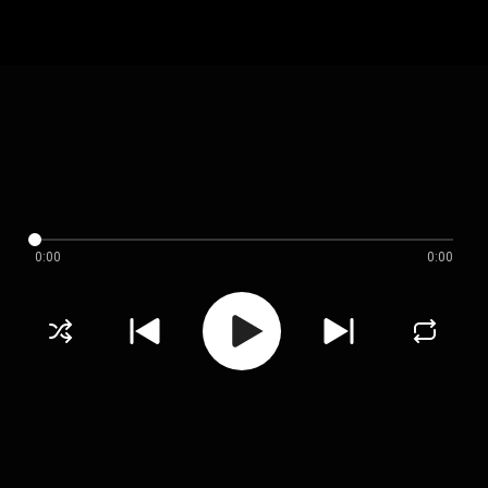
0:00
0:00