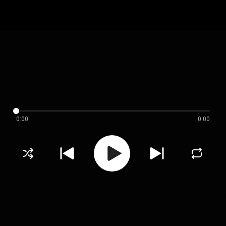
0:00
0:00