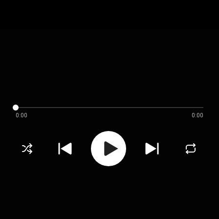
0:00
0:00