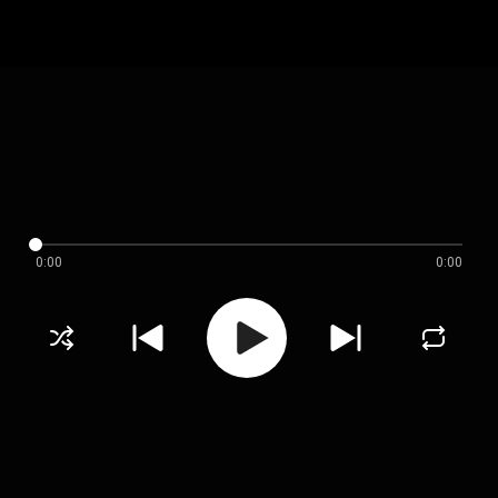
0:00
0:00