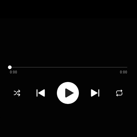
0:00
0:00