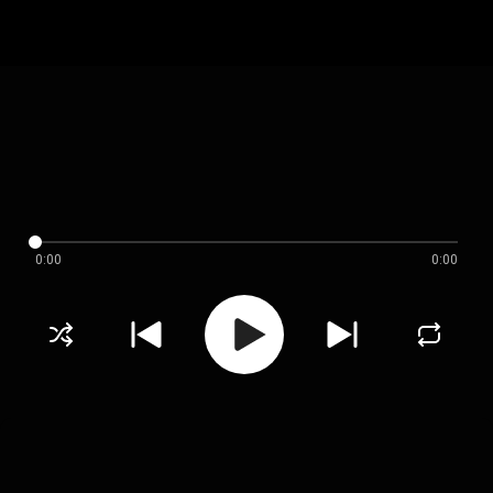
0:00
0:00