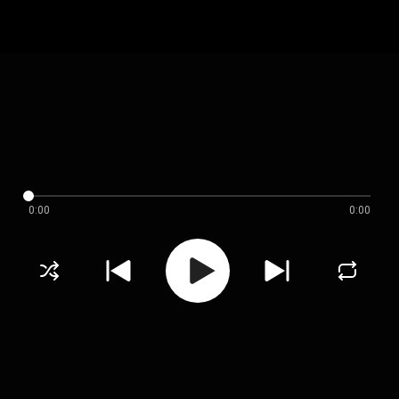
0:00
0:00