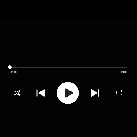
0:00
0:00