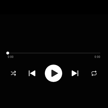
0:00
0:00