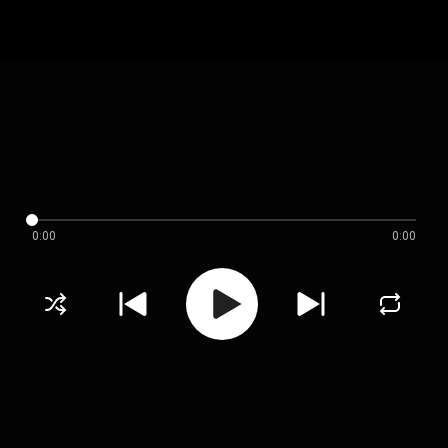
0:00
0:00