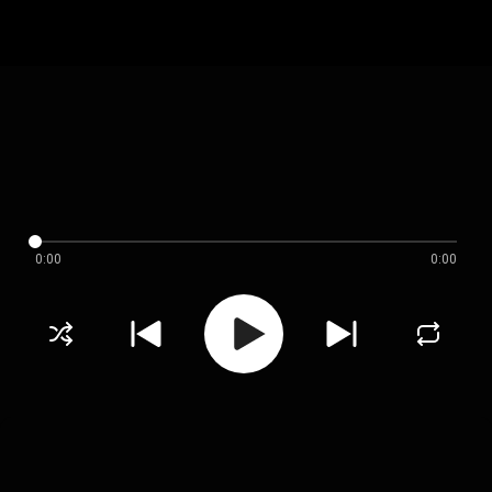
0:00
0:00