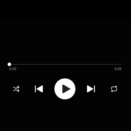
0:00
0:00