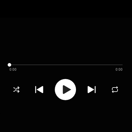
0:00
0:00