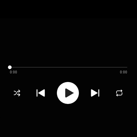
0:00
0:00