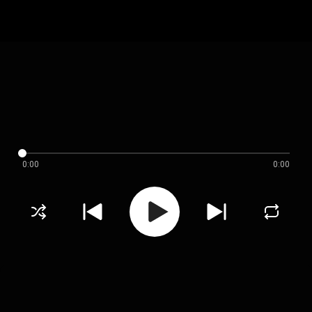
0:00
0:00