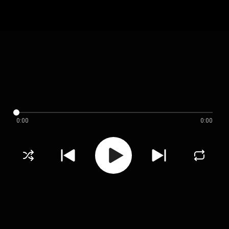
0:00
0:00