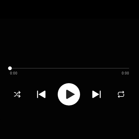
0:00
0:00