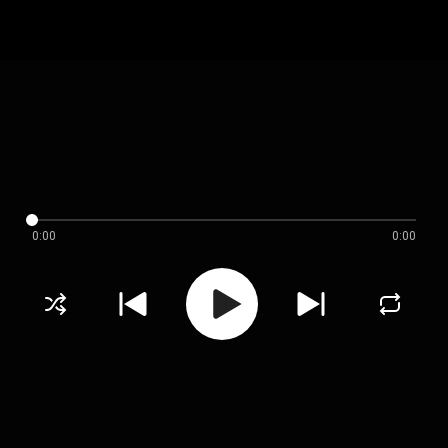
0:00
0:00