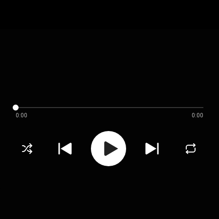
0:00
0:00