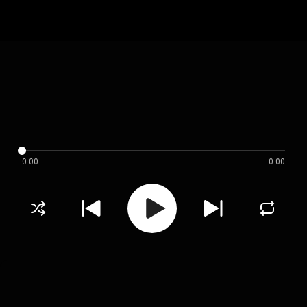
0:00
0:00