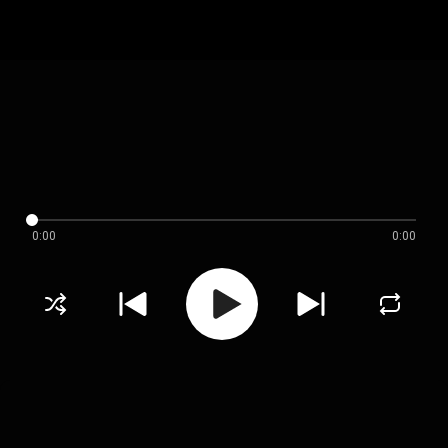
0:00
0:00