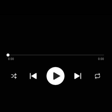
0:00
0:00