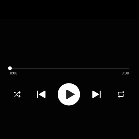
0:00
0:00