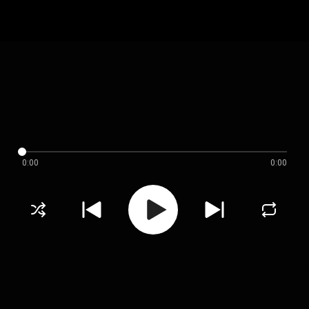
0:00
0:00