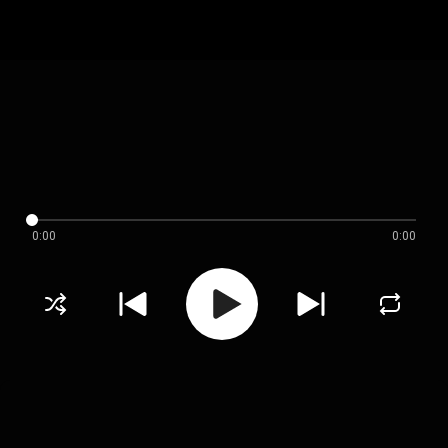
0:00
0:00