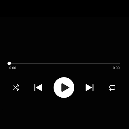
0:00
0:00