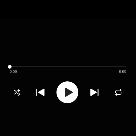
0:00
0:00