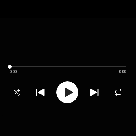
0:00
0:00