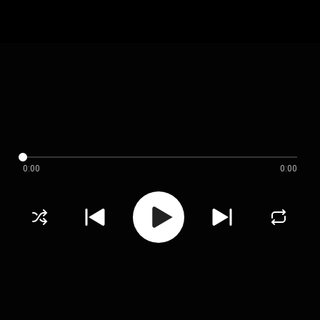
0:00
0:00