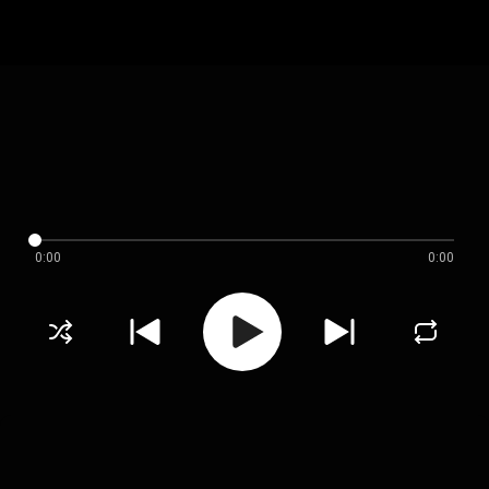
0:00
0:00