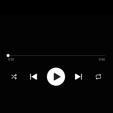
0:00
0:00