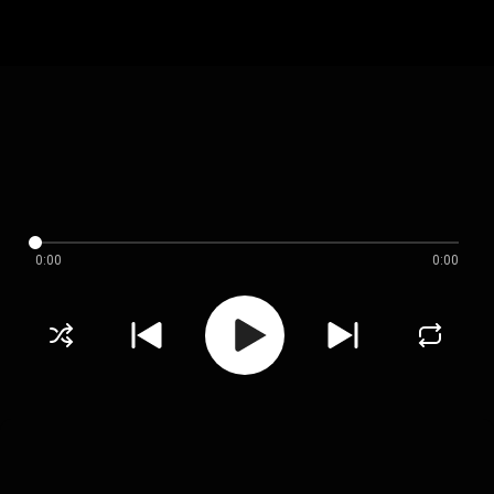
0:00
0:00